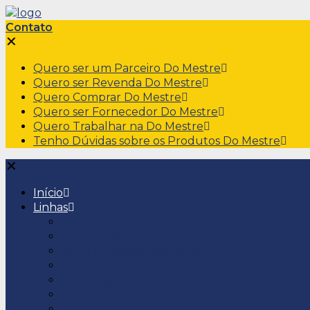
Contato
✕
Quero ser um Parceiro Do Mestre
Quero ser Revenda Do Mestre
Quero Comprar Do Mestre
Quero ser Fornecedor Do Mestre
Quero Trabalhar na Do Mestre
Tenho Dúvidas sobre os Produtos Do Mestre
✕
Início
Linhas
Linha Acabamento
Linha Colantes
Linha Impermeabilizantes
Linha Técnica
Linha Rejuntes
Linha Pequenos Reparos
Linha Jet Massa