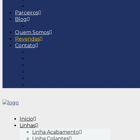
Linha Premium
Parceiros
Blog
Todos os Posts
Quem Somos
Revendas
Contato
Quero ser um Parceiro Do Mestre
Quero ser Revenda Do Mestre
Quero Comprar Do Mestre
Quero ser Fornecedor Do Mestre
Quero Trabalhar na Do Mestre
Tenho Dúvidas sobre os Produtos Do Mestre
Início
Linhas
Linha Acabamento
Linha Colantes