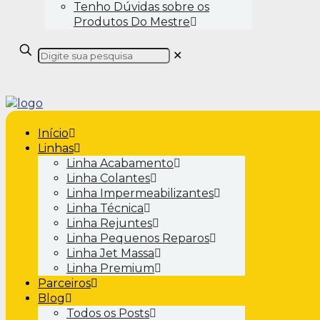
Tenho Dúvidas sobre os
Produtos Do Mestre
✕
Início
Linhas
Linha Acabamento
Linha Colantes
Linha Impermeabilizantes
Linha Técnica
Linha Rejuntes
Linha Pequenos Reparos
Linha Jet Massa
Linha Premium
Parceiros
Blog
Todos os Posts