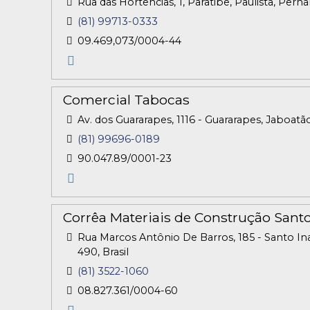
Rua das Hortências, 1, Paratibe, Paulista, Per
(81) 99713-0333
09.469,073/0004-44
Comercial Tabocas
Av. dos Guararapes, 1116 - Guararapes, Jaboa
(81) 99696-0189
90.047.89/0001-23
Corrêa Materiais de Construção Santo
Rua Marcos Antônio De Barros, 185 - Santo I
490, Brasil
(81) 3522-1060
08.827.361/0004-60