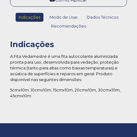
Indicações
Modo de Usar
Dados Técnicos
Recomendações
Indicações
A Fita Vedamestre é uma fita autocolante aluminizada
pronta para uso, desenvolvida para vedação, proteção
térmica (tanto para altas como baixas temperaturas) e
acústica de superfícies e reparos em geral. Produto
disponível nas seguintes dimensões:
5cmx10m, 10cmx10m, 15cmx10m, 20cmx10m, 30cmx10m,
45cmx10m.