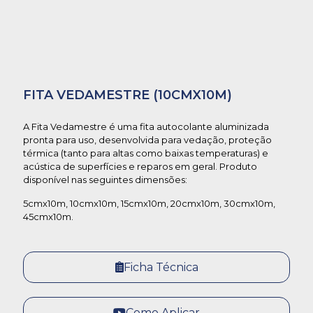
FITA VEDAMESTRE (10CMX10M)
A Fita Vedamestre é uma fita autocolante aluminizada
pronta para uso, desenvolvida para vedação, proteção
térmica (tanto para altas como baixas temperaturas) e
acústica de superfícies e reparos em geral. Produto
disponível nas seguintes dimensões:
5cmx10m, 10cmx10m, 15cmx10m, 20cmx10m, 30cmx10m,
45cmx10m.
Ficha Técnica
Como Aplicar